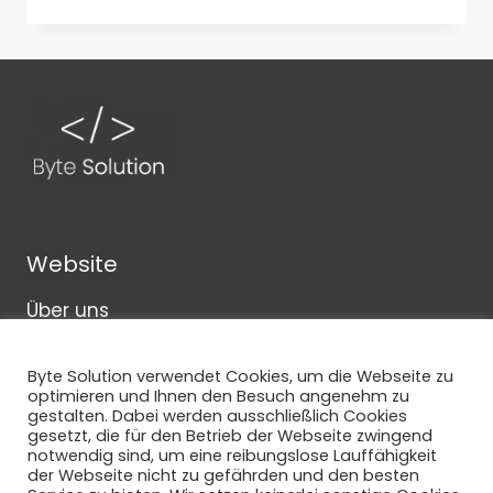
BASISSCHULUNG:
10-
05-
22
/
11-
05-
22
Website
Über uns
Karriere
Byte Solution verwendet Cookies, um die Webseite zu
Impressum
optimieren und Ihnen den Besuch angenehm zu
gestalten. Dabei werden ausschließlich Cookies
gesetzt, die für den Betrieb der Webseite zwingend
notwendig sind, um eine reibungslose Lauffähigkeit
der Webseite nicht zu gefährden und den besten
AGB